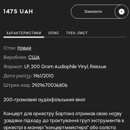
1475 UAH
Замовити
ХАРАКТЕРИСТИКИ
ОПИС
ТРЕК-ЛИСТ
Стан
Новий
Виробник
США
Формат
LP, 200 Gram Audiophile Vinyl, Reissue
Дата релізу
1961/2010
Штрих-код
2929670036806
200-грамовий аудіофільський вініл
Концерт для оркестру Бартока отримав свою назву
завдяки підходу до трактування груп інструментів в
оркестрі в манері "концертмейстера" або соліста