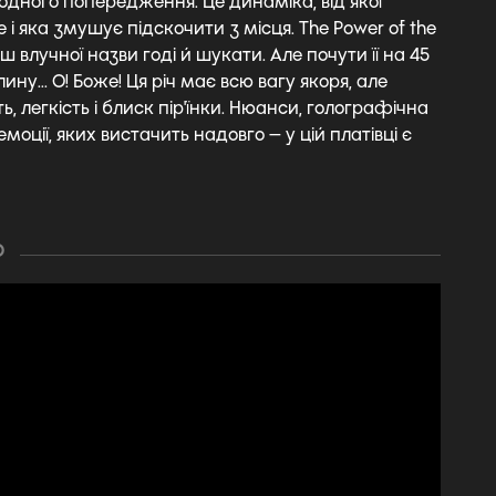
одного попередження. Це динаміка, від якої
і яка змушує підскочити з місця. The Power of the
ьш влучної назви годі й шукати. Але почути її на 45
ину... О! Боже! Ця річ має всю вагу якоря, але
ь, легкість і блиск пір'їнки. Нюанси, голографічна
моції, яких вистачить надовго — у цій платівці є
О