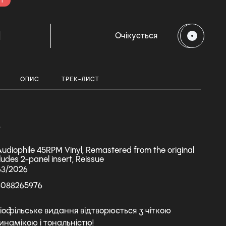
і
H
Очікується
ОПИС
ТРЕК-ЛИСТ
А
udiophile 45RPM Vinyl, Remastered from the original
ludes 2-panel insert, Reissue
63/2026
3088265976
іофільське видання відтворюється з чіткою
инамікою і тональністю!