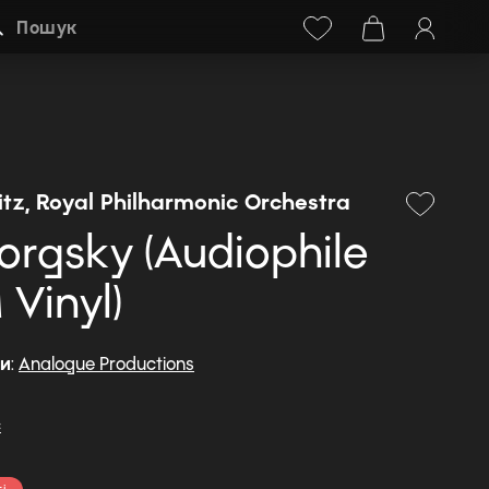
Facebook
Instagram
+38 (068) 778-40-38
Пошук
tz, Royal Philharmonic Orchestra
rgsky (Audiophile
Vinyl)
ди
:
Analogue Productions
c