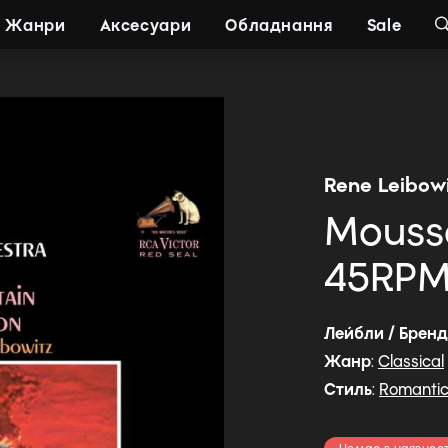
Жанри
Аксесуари
Обладнання
Sale
Rene Leibowi
Mousso
45RPM 
Лейбли / Брен
Жанр
:
Classical
Стиль
:
Romanti