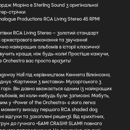
дж Маріно в Sterling Sound з оригінальної
тер-стрічки
nalogue Productions RCA Living Stereo 45 RPM!
тівки RCA Living Stereo — золотий стандарт
і оркестрового виконання та звучання!
чно найкращих альбомів в історії класичної
вучить краще, ніж будь-коли! Простіше кажучи,
e Orchestra вас просто вразить!
gsway Hall під керівництвом Кеннета Вілкінсона,
днує «Картинки з виставки» Мусоргського з
 горі». Він давно вважається одним із найкращих
ьбомів, які коли-небудь були записані. Мабуть,
 у «Power of the Orchestra» є його легка
з моменту виходу першого RCA shaded dog
і відгуки та захоплені рецензії. Від крихітних,
трун до гучного «БАМ! CRASH!! SLAM!! повного