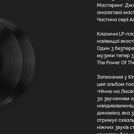
Мастеринг: Джор
аналогової мас
Частина серії A
Класичні LP-пла
найвищої якост
Один з безпере
музики тепер з
The Power Of Th
Записаний у Kin
цей альбом поє
«Ніччю на Лисій
за звучанням ал
найдивовижнішим
динаміка, яка 
отримує схвальн
ніжних звуків с