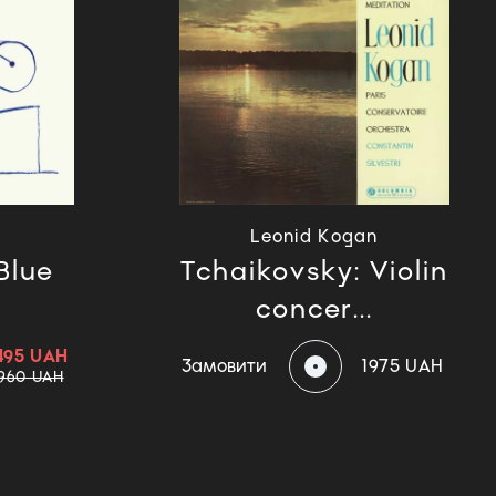
Leonid Kogan
Blue
Tchaikovsky: Violin
concer...
495 UAH
Замовити
1975 UAH
1960 UAH