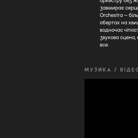
оркестру без ж
завмирає серце 
Orchestra — біл
обертах на хвил
водночас чіткіст
звукова сцена, е
все.
МУЗИКА / ВІДЕ