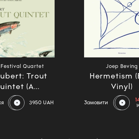
 Festival Quartet
Joep Beving
ubert: Trout
Hermetism (
uintet (A...
Vinyl)
1
ся
3950 UAH
Замовити