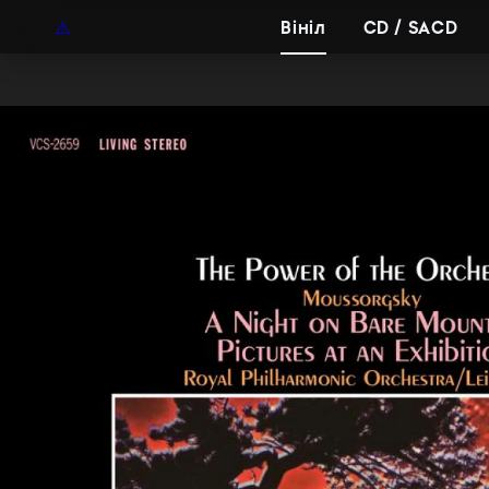
UAH
UA
Вініл
CD / SACD