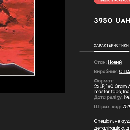
Немає в наявност
3950 UA
ХАРАКТЕРИСТИКИ
Стан
Новий
Виробник
СШ
Формат
2xLP, 180 Gram A
master tape, Inc
Дата релізу
19
Штрих-код
75
Спеціальне ауд
деталізацією, д