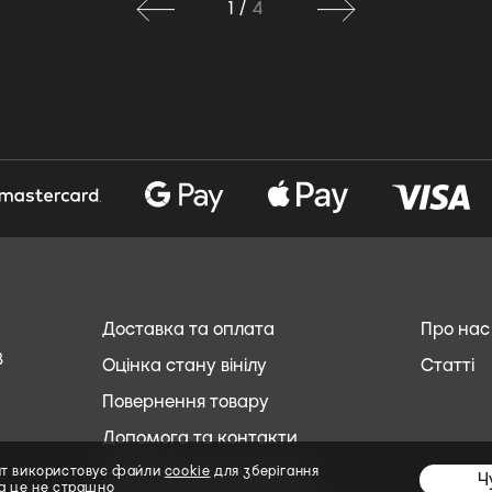
1
/
4
Доставка та оплата
Про нас
8
Оцінка стану вінілу
Статті
Повернення товару
Допомога та контакти
Обслуговування клієнтів
йт використовує файли
cookie
для зберігання
Ч
та
це не страшно