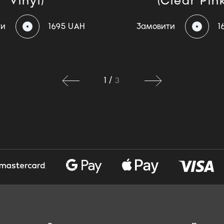
Vinyl)
(Clear Pink
ти
1695 UAH
Замовити
1
1
/
3