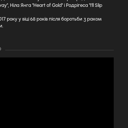
y", Ніла Янга "Heart of Gold" і Родрігеса "I'll Slip
17 року у віці 68 років після боротьби з раком
и.
О