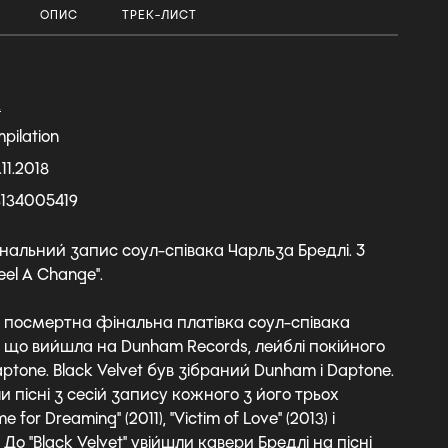
ОПИС
ТРЕК-ЛИСТ
А
pilation
11.2018
134005419
альний запис соул-співака Чарльза Бредлі. З
eel A Change".
це посмертна фінальна платівка соул-співака
, що вийшла на Dunham Records, лейблі покійного
ptone. Black Velvet був зібраний Dunham і Daptone.
и пісні з сесій запису кожного з його трьох
e for Dreaming" (2011), "Victim of Love" (2013) і
. До "Black Velvet" увійшли кавери Бредлі на пісні