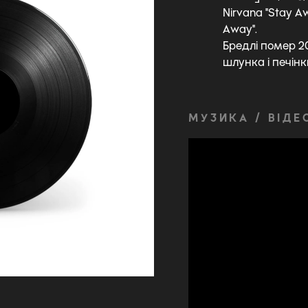
Nirvana "Stay Awa
Away".
Бредлі помер 20
шлунка і печінк
МУЗИКА / ВІДЕ