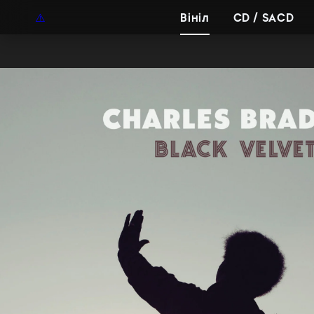
UAH
UA
Вініл
CD / SACD