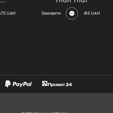
...
Than That
675 UAH
Замовити
415 UAH