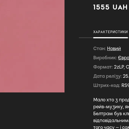
1555 UAH
ХАРАКТЕРИСТИКИ
Стан
Новий
Виробник
Євр
Формат
2zLP, 
Дата релізу
25
Штрих-код
RS
Мало хто з про
рейв-музику, як
Белтрам був кл
відповідальним
того часу — і с