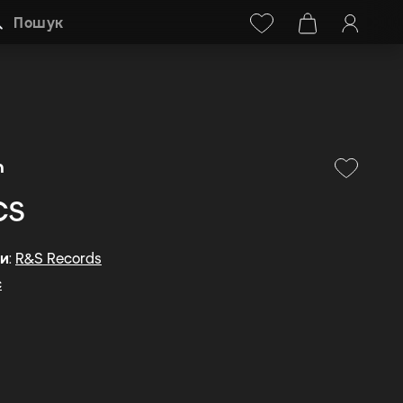
Facebook
Instagram
+38 (068) 778-40-38
Пошук
m
cs
ди
:
R&S Records
c