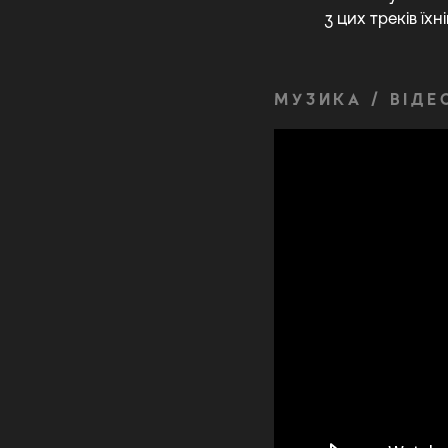
з цих треків їх
МУЗИКА / ВІДЕ