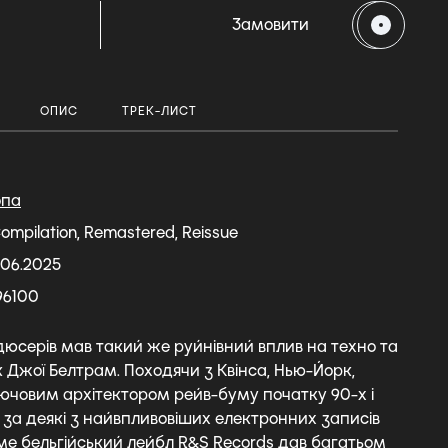
Замовити
ОПИС
ТРЕК-ЛИСТ
опа
Compilation, Remastered, Reissue
.06.2025
96100
дюсерів мав такий же руйнівний вплив на техно та
 Джої Белтрам. Походячи з Квінса, Нью-Йорк,
ючовим архітектором рейв-буму початку 90-х і
 за деякі з найвпливовіших електронних записів
аме бельгійський лейбл R&S Records дав багатьом