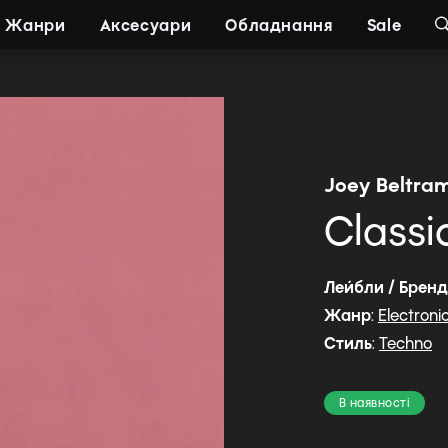
Жанри
Аксесуари
Обладнання
Sale
Joey Beltra
Classi
Лейбли / Брен
Жанр
:
Electroni
Стиль
:
Techno
В наявності