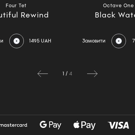
Four Tet
Octave One
tiful Rewind
Black Wat
ти
1495 UAH
Замовити
1
/
4