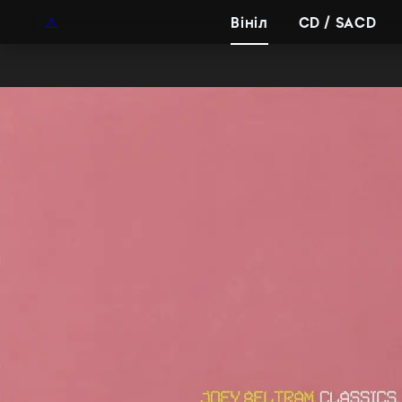
UAH
UA
Вініл
CD / SACD