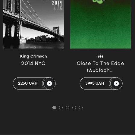
King Crimson
Yes
2014 NYC
Close To The Edge
(Audioph...
2250 UAH
3995 UAH