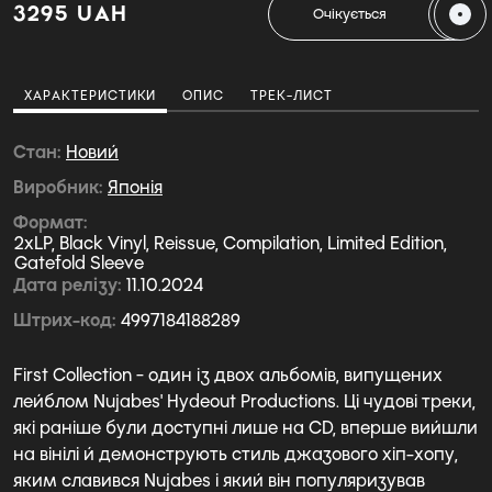
3295 UAH
Очікується
ХАРАКТЕРИСТИКИ
ОПИС
ТРЕК-ЛИСТ
Стан
Новий
Виробник
Японія
Формат
2xLP, Black Vinyl, Reissue, Compilation, Limited Edition,
Gatefold Sleeve
Дата релізу
11.10.2024
Штрих-код
4997184188289
First Collection - один із двох альбомів, випущених
лейблом Nujabes' Hydeout Productions. Ці чудові треки,
які раніше були доступні лише на CD, вперше вийшли
на вінілі й демонструють стиль джазового хіп-хопу,
яким славився Nujabes і який він популяризував