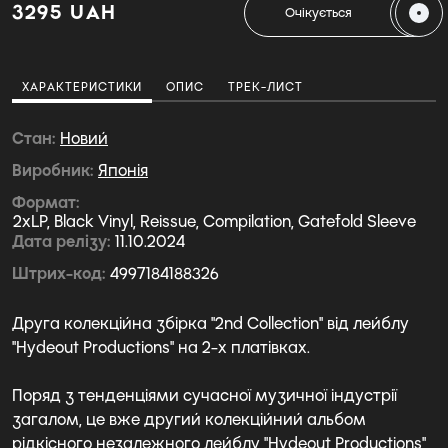
3295 UAH
Очікується
ХАРАКТЕРИСТИКИ
ОПИС
ТРЕК-ЛИСТ
Стан
Новий
Виробник
Японія
Формат
2xLP, Black Vinyl, Reissue, Compilation, Gatefold Sleeve
Дата релізу
11.10.2024
Штрих-код
4997184188326
Друга колекційна збірка ''2nd Collection'' від лейблу
''Hydeout Productions'' на 2-х платівках.
Поряд з тенденціями сучасної музичної індустрії
загалом, це вже другий колекційний альбом
рідкісного незалежного лейблу ''Hydeout Productions'',