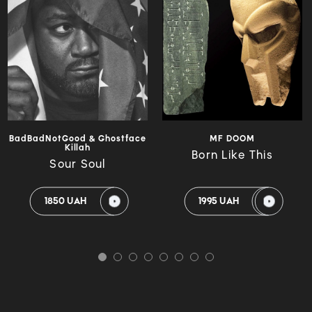
BadBadNotGood & Ghostface
MF DOOM
Killah
Born Like This
Sour Soul
1850 UAH
1995 UAH