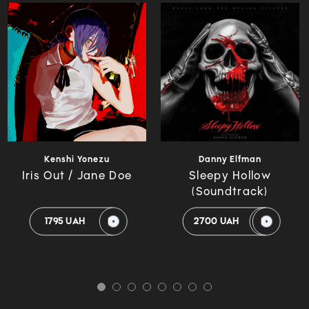
Kenshi Yonezu
Danny Elfman
Iris Out / Jane Doe
Sleepy Hollow
(Soundtrack)
1795 UAH
2700 UAH