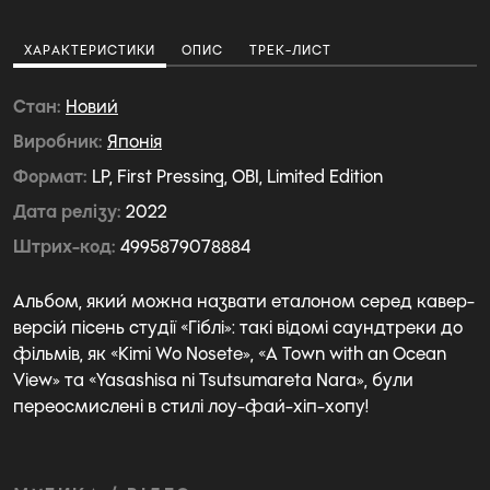
ХАРАКТЕРИСТИКИ
ОПИС
ТРЕК-ЛИСТ
Стан
Новий
Виробник
Японія
Формат
LP, First Pressing, OBI, Limited Edition
Дата релізу
2022
Штрих-код
4995879078884
Альбом, який можна назвати еталоном серед кавер-
версій пісень студії «Гіблі»: такі відомі саундтреки до
фільмів, як «Kimi Wo Nosete», «A Town with an Ocean
View» та «Yasashisa ni Tsutsumareta Nara», були
переосмислені в стилі лоу-фай-хіп-хопу!