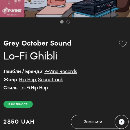
Grey October Sound
Lo-Fi Ghibli
Лейбли / Бренди
:
P-Vine Records
Жанр
:
Hip Hop
,
Soundtrack
Стиль
:
Lo-Fi Hip Hop
В наявності
2850 UAH
Замовити