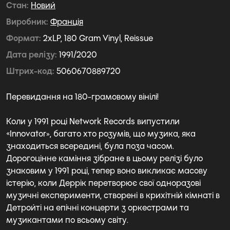
Стан
Новий
Виробник
Франція
Формат
2xLP, 180 Gram Vinyl, Reissue
Дата релізу
1991/2020
Штрих-код
5060670889720
Перевидання на 180-грамовому вінілі!
Коли у 1991 році Network Records випустили
«Innovator», багато хто розумів, що музика, яка
знаходиться всередині, була поза часом.
Дорогоцінне каміння зібране в цьому релізі було
знаковим у 1991 році, тепер воно викликає масову
істерію, коли Деррік перетворює свої одноразові
музичні експерименти, створені в крихітній кімнаті в
Детройті на епічні концерти з оркестрами та
музикантами по всьому світу.