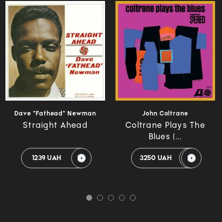
Dave "Fathead" Newman
John Coltrane
Straight Ahead
Coltrane Plays The
Blues (...
1239 UAH
3250 UAH