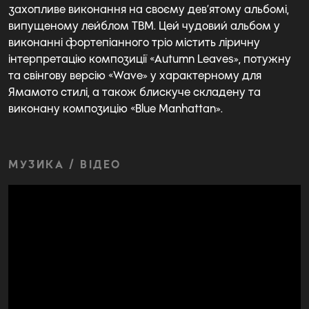
захопливе виконання на своєму дев’ятому альбомі,
випущеному лейблом TBM. Цей чудовий альбом у
виконанні фортепіанного тріо містить ліричну
інтерпретацію композиції «Autumn Leaves», потужну
та свінгову версію «Wave» у характерному для
Ямамото стилі, а також блискуче складену та
виконану композицію «Blue Manhattan».
МУЗИКА / ВІДЕО