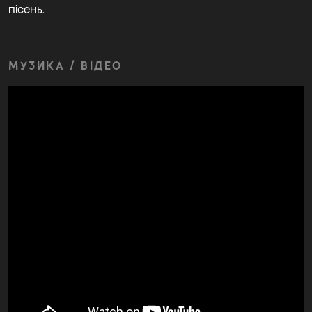
пісень.
МУЗИКА / ВІДЕО