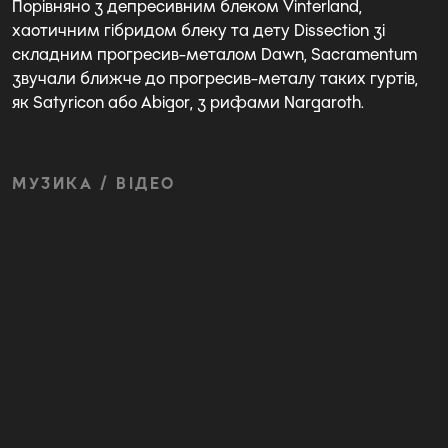
Порівняно з депресивним блеком Vinterland,
хаотичним гібридом блеку та дету Dissection зі
складним прогресив-металом Dawn, Sacramentum
звучали ближче до прогресив-металу таких гуртів,
як Satyricon або Abigor, з рифами Nargaroth.
МУЗИКА / ВІДЕО