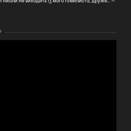
н ніколи не виходить із мого плейлиста, друже… —
О