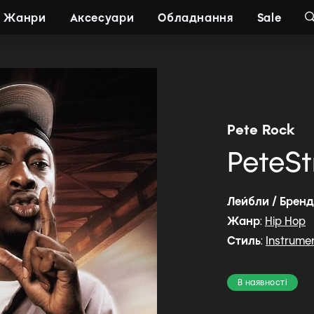
Жанри
Аксесуари
Обладнання
Sale
Pete Rock
PeteSt
Лейбли / Брен
Жанр
:
Hip Hop
Стиль
:
Instrume
В наявності