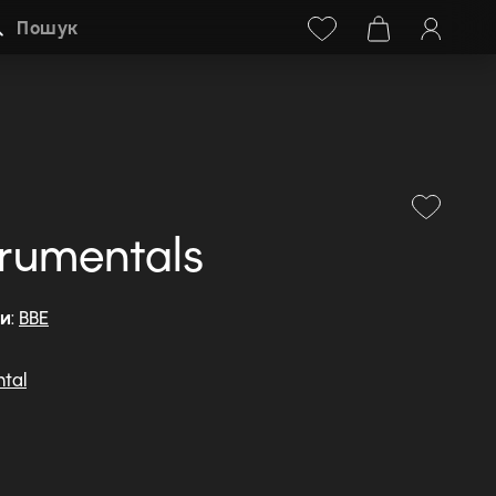
Facebook
Instagram
+38 (068) 778-40-38
Пошук
rumentals
ди
:
BBE
ntal