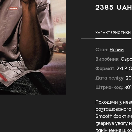
2385 UA
ХАРАКТЕРИСТИКИ
Стан
Новий
Виробник
Євр
Формат
2xLP, G
Дата релізу
20
Штрих-код
801
Походячи з нев
розташованого н
Smooth фактично
звернув увагу 
закінчення шко