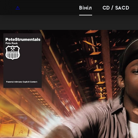
UAH
UA
Вініл
CD / SACD