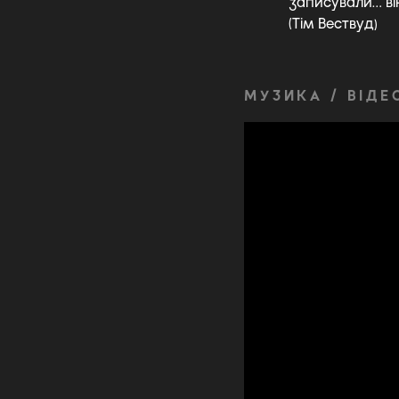
записували… ві
(Тім Вествуд)
МУЗИКА / ВІДЕ