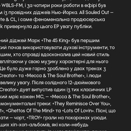
о WBLS-FM, і за чотири роки роботи в ефірі був
із провідних діджеїв Нью-Йорка. All Souled Out —
te & CL, і саме феноменальна продюсерська
k привернула до цього EP увагу публіки.
ий діджей Марк «The 45 King» був першим
ий почав використовувати духові інструменти, то
ершим, хто справді вдосконалив цей новий стиль
вплітаючи у свою музику характерні для нього
 Це було дуже гарно зроблено у двох треках з
reator» та «Mecca & The Soul Brother», і люди
велику увагу. Після солідного 12-дюймового
Creator» дует випустив один із тих класичних LP
який мріє кожен MC, — «Mecca & The Soul Brother»,
 монументальні треки: «They Reminisce Over You»,
t», «Ghettos Of The Mind» та «Lots Of Lovin». Пісні, що
ти — чорт, «TROY» грали на похоронах усюди.
щих хіп-хоп-альбомів, які коли-небудь