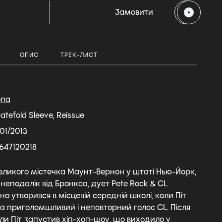
H
Замовити
ОПИС
ТРЕК-ЛИСТ
опа
atefold Sleeve, Reissue
01/2013
647120218
еликого містечка Маунт-Вернон у штаті Нью-Йорк,
еподалік від Бронкса, дует Pete Rock & CL
 утворився в місцевій середній школі, коли Піт
на приголомшливий і неповторний голос CL. Після
ли Піт запустив хіп-хоп-шоу, що виходило у