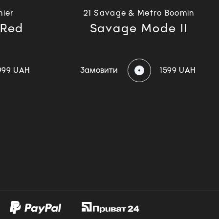
mier
21 Savage & Metro Boomin
(Red
Savage Mode II
999 UAH
Замовити
1599 UAH