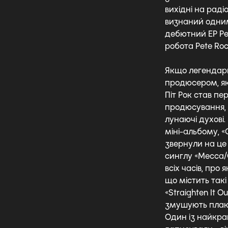
вихідні на раді
визнаний одним 
дебютний EP Pe
робота Pete Roc
Якщо легендарн
продюсером, як
Піт Рок став п
продюсування, 
лунаючі духові.
міні-альбому, «C
звернули на це 
синглу «Mecca/
всіх часів, про 
що містить такі
«Straighten It Ou
змушують плака
Один із найкра