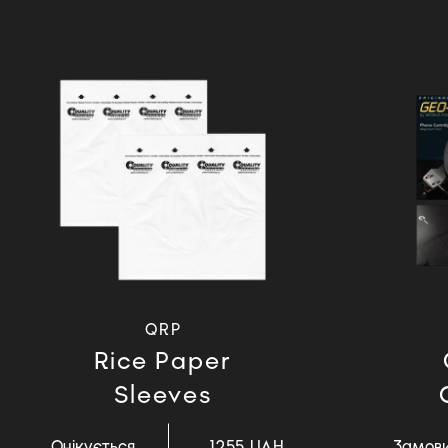
QRP
Rice Paper
Sleeves
Очікується
1255 UAH
Замов