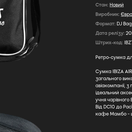
Стан
Новий
Виробник
Євр
Формат
DJ Bag 
Дата релізу
20
Штрих-код
IBZ
Ретро-сумка дл
Сумка IBIZA AIR
загального вик
авіакомпанії, 
ідеальний аксес
учня чарівного 
Від DC10 до Pac
кафе Мамбо - це