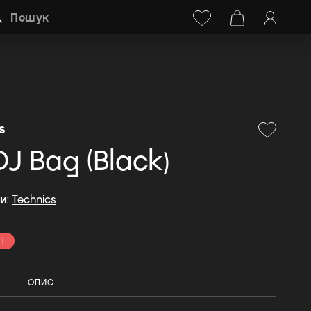
Facebook
Instagram
+38 (068) 778-40-38
Пошук
s
DJ Bag (Black)
ди
:
Technics
і
ОПИС