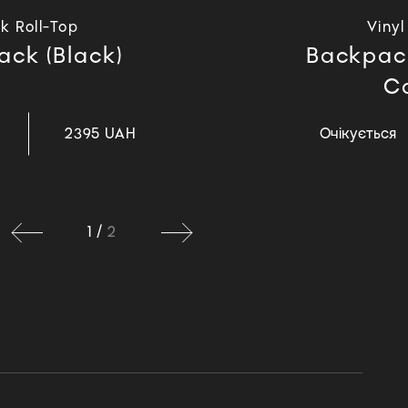
ck Roll-Top
Vinyl
ck (Black)
Backpac
C
2395 UAH
Очікується
1
/
2