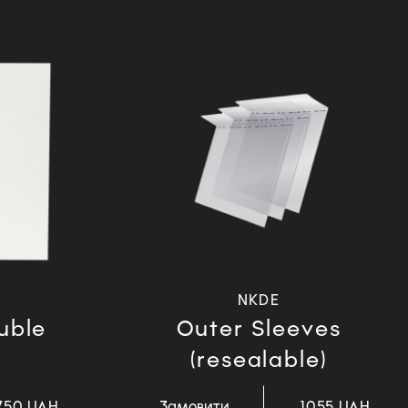
NKDE
uble
Outer Sleeves
(resealable)
750 UAH
Замовити
1055 UAH