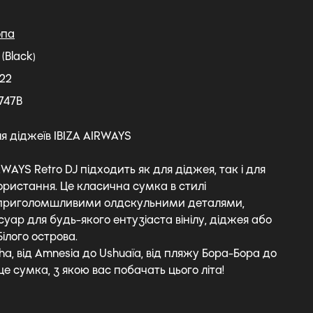
опа
(Black)
22
747B
я діджеїв IBIZA AIRWAYS
WAYS Retro DJ підходить як для діджея, так і для
ористання. Це класична сумка в стилі
з приголомшливими олдскульними деталями,
уар для будь-якого ентузіаста вінілу, діджея або
Білого острова.
ha, від Amnesia до Ushuaïa, від пляжу Бора-Бора до
 сумка, з якою вас побачать цього літа!