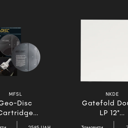
MFSL
NKDE
Geo-Disc
Gatefold Do
Cartridge
LP 12"...
Alignme...
ити
2585 UAH
Замовити