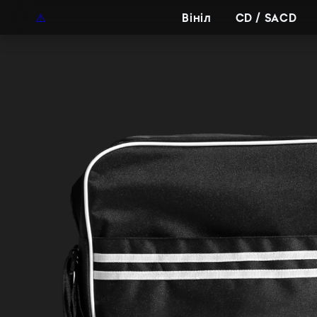
UAH
UA
Вініл
CD / SACD