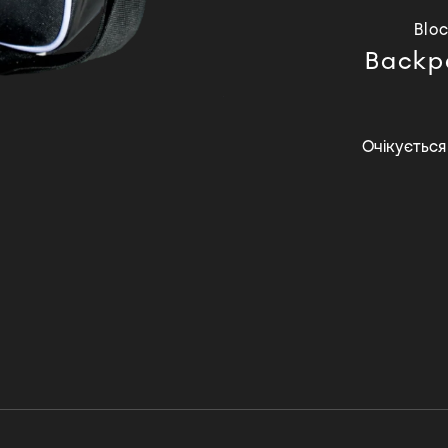
nyl / Laptop
Blo
ck (Midnight
Backpa
Camo)
ся
3000 UAH
Очікується