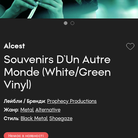
Alcest
Souvenirs D`Un Autre
Monde (White/Green
Vinyl)
Лейбли / Бренди
:
Prophecy Productions
Жанр
:
Metal
,
Alternative
Стиль
:
Black Metal
,
Shoegaze
Немає в наявності