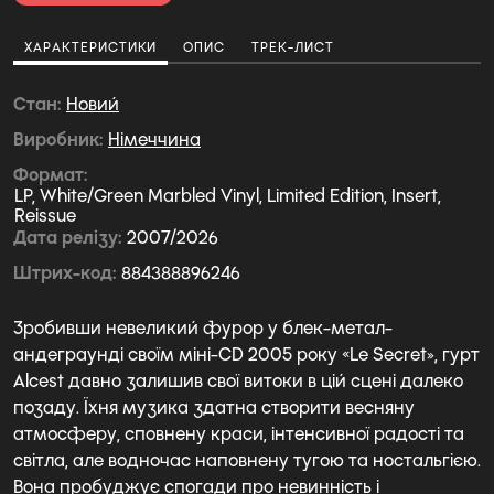
ХАРАКТЕРИСТИКИ
ОПИС
ТРЕК-ЛИСТ
Стан
Новий
Виробник
Німеччина
Формат
LP, White/Green Marbled Vinyl, Limited Edition, Insert,
Reissue
Дата релізу
2007/2026
Штрих-код
884388896246
Зробивши невеликий фурор у блек-метал-
андеграунді своїм міні-CD 2005 року «Le Secret», гурт
Alcest давно залишив свої витоки в цій сцені далеко
позаду. Їхня музика здатна створити весняну
атмосферу, сповнену краси, інтенсивної радості та
світла, але водночас наповнену тугою та ностальгією.
Вона пробуджує спогади про невинність і