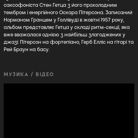
саксофоніста Стен Гетца з його прохолодним
тембром і енергійного Оскара Пітерсона. Записаний
Норманом Гранцем у Голлівуді в жовтні 1957 року,
альбом представляє Гетца у складі ритм-секції, яка
вже вважалася однією з найбільш злагоджених у
джазі: Пітерсон на фортепіано, Герб Елліс на гітарі та
Рей Браун на басу.
МУЗИКА / ВІДЕО