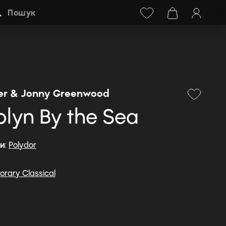
Facebook
Instagram
+38 (068) 778-40-38
Пошук
er & Jonny Greenwood
olyn By the Sea
ди
:
Polydor
rary Classical