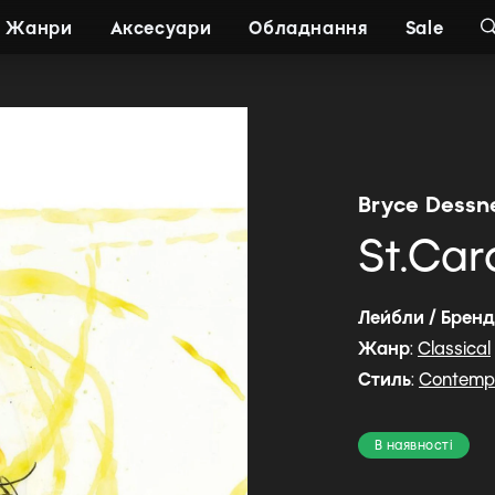
Жанри
Аксесуари
Обладнання
Sale
Bryce Dessn
St.Car
Лейбли / Брен
Жанр
:
Classical
Стиль
:
Contempo
В наявності