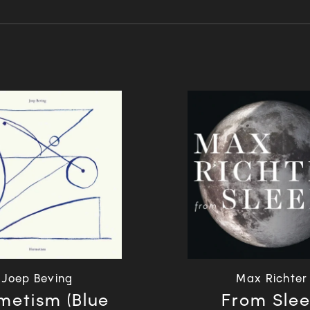
Joep Beving
Max Richter
metism (Blue
From Sle