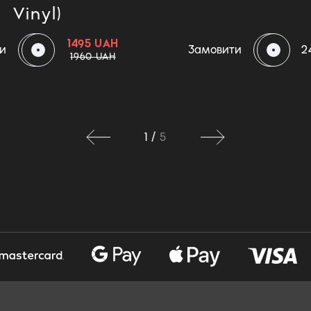
Vinyl)
1495 UAH
и
Замовити
2
1960 UAH
1
/
5