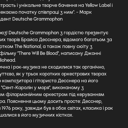
трасть і унікальне творче бачення на Yellow Label і
екаємо початку співпраці з ним". - Марк
зидент Deutsche Grammophon
юз! Deutsche Grammophon з гордістю презентує
вих творів Брайса Десснера, відомого багатьом за
тком The National, а також повну сюїту з
ільму "There Will Be Blood", написану Джонні
iohead.
ична і рок-музика не сходилися так органічно,
уттєво, як у трьох коротких оркестрових творах
 композитора і гітариста Десснера на його
 "Сент-Каролін у моря", виконаному з
им філармонійним оркестром під керуванням
ра. Пояснення цьому досить просте: Десснер,
1976 року, завжди був в обох світах, класика і рок
шалися в його музичних кістках.