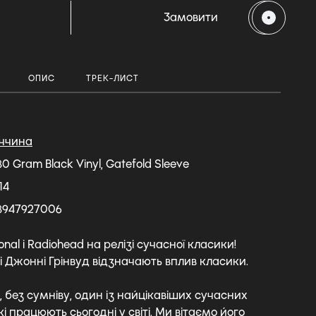
Замовити
ОПИС
ТРЕК-ЛИСТ
ччина
180 Gram Black Vinyl, Gatefold Sleeve
14
8947927006
onal і Radiohead на релізі сучасної класики!
і Джонні Грінвуд відзначають вплив класики.
 без сумніву, один із найцікавіших сучасних
кі працюють сьогодні у світі. Ми вітаємо його