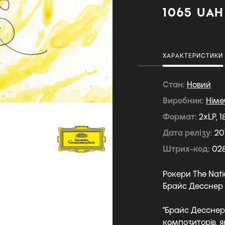
1065 UAH
ХАРАКТЕРИСТИКИ
Стан
Новий
Виробник
Німе
Формат
2xLP, 
Дата релізу
20
Штрих-код
02
Рокери The Nati
Брайс Десснер 
"Брайс Десснер,
композиторів, я