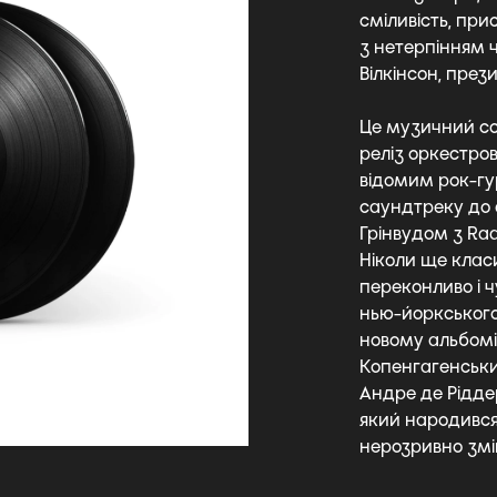
сміливість, прис
з нетерпінням ч
Вілкінсон, пре
Це музичний со
реліз оркестро
відомим рок-гур
саундтреку до ф
Грінвудом з Rad
Ніколи ще клас
переконливо і ч
нью-йоркського
новому альбомі
Копенгагенськ
Андре де Рідде
який народився 
нерозривно змі