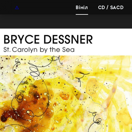
UAH
UA
Вініл
CD / SACD