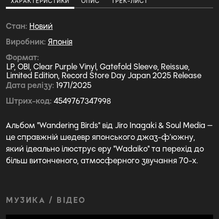
ХАРАКТЕРИСТИКИ
ОПИС
ТРЕК-ЛИСТ
Стан
Новий
Виробник
Японія
Формат
LP, OBI, Clear Purple Vinyl, Gatefold Sleeve, Reissue,
Limited Edition, Record Store Day Japan 2025 Release
Дата релізу
1971/2025
Штрих-код
4549767347998
Альбом "Wandering Birds" від Jiro Inagaki & Soul Media —
це справжній шедевр японського джаз-ф’южну,
який ідеально ілюструє еру "Wadaiko" та перехід до
більш витонченого, атмосферного звучання 70-х.
МУЗИКА / ВІДЕО