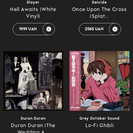
Slayer
Deicide
Hell Awaits (White
Once Upon The Cross
Vinyl)
(Splat...
1999 UAH
2585 UAH
Duran Duran
Grey October Sound
Duran Duran (The
Lo-Fi Ghibli
Wedding A...