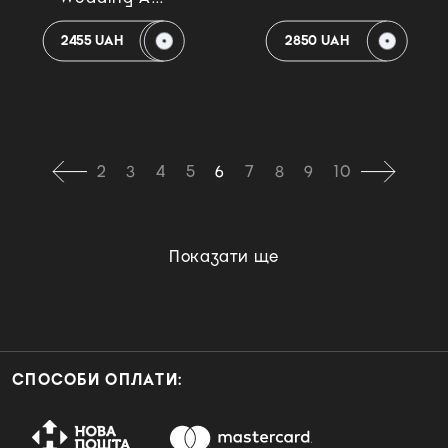
2455 UAH
2850 UAH
2
3
4
5
6
7
8
9
10
Показати ще
СПОСОБИ ОПЛАТИ: