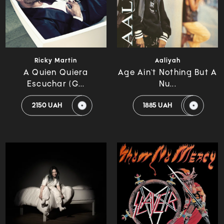
Ricky Martin
Aaliyah
A Quien Quiera
Age Ain`t Nothing But A
Escuchar (G...
Nu...
2150 UAH
1885 UAH