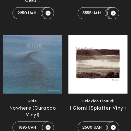
Clea...
2250 UAH
5555 UAH
Ride
Ludovico Einaudi
Nowhere (Curacao
I Giorni (Splatter Vinyl)
Vinyl)
1895 UAH
2500 UAH