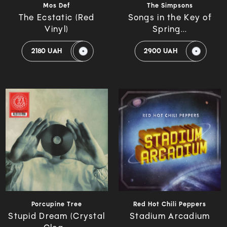
Mos Def
The Simpsons
The Ecstatic (Red
Songs in the Key of
Vinyl)
Spring...
2180 UAH
2900 UAH
Porcupine Tree
Red Hot Chili Peppers
Stupid Dream (Crystal
Stadium Arcadium