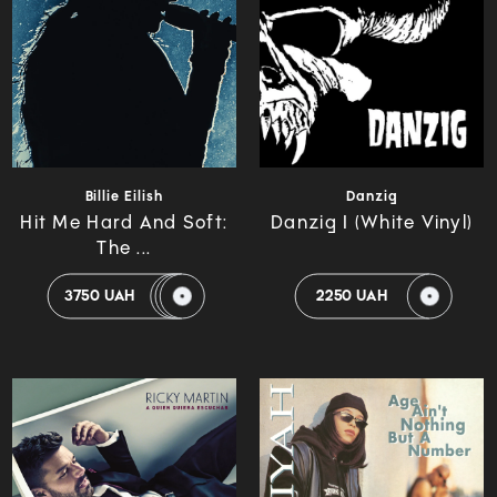
Billie Eilish
Danzig
Hit Me Hard And Soft:
Danzig I (White Vinyl)
The ...
3750 UAH
2250 UAH