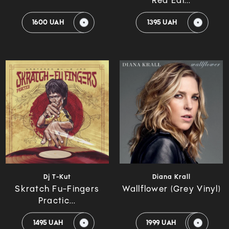
Red Edi...
1600 UAH
1395 UAH
Dj T-Kut
Diana Krall
Skratch Fu-Fingers
Wallflower (Grey Vinyl)
Practic...
1495 UAH
1999 UAH