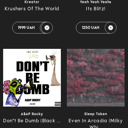
Kreator
Yeah Yeah Yeahs
Krushers Of The World
Its Blitz!
1999 UAH
1250 UAH
A$AP Rocky
Sleep Token
Don"t Be Dumb (Black ...
Even In Arcadia (Milky
Whi...