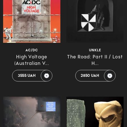
AC/DC
UNKLE
High Voltage
The Road: Part II / Lost
(Australian V...
H...
3555 UAH
2850 UAH