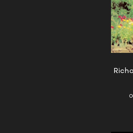
Impressionist
Indie Pop
Indie Rock
Industrial
Instrumental
Italo disco
Jazz-Funk
Jazz-Rock
Richa
Jazzy Hip Hop
Jungle
K-Pop
О
Krautrock
Latin
Latin Jazz
Latin Pop