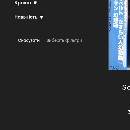
Країна
Chanson
Chicago Blues
Наявність
City Pop
Classic Rock
Скасувати
Виберіть фільтри
Classical
Contemporary Classical
Contemporary Jazz
Contemporary R&B
Cool Jazz
S
Dance-pop
Dance/Pop
Death Metal
Delta Blues
Disco
DJ Battle Tool