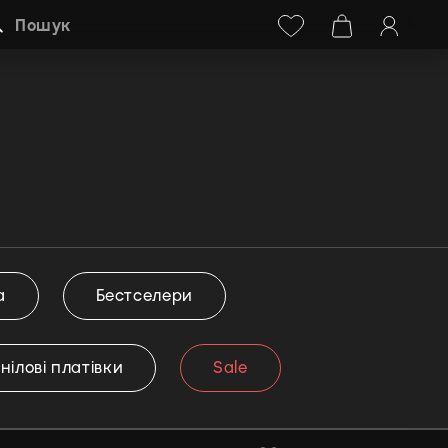
Facebook
Instagram
+38 (068) 778-40-38
Пошук
а
Бестселери
інілові платівки
Sale