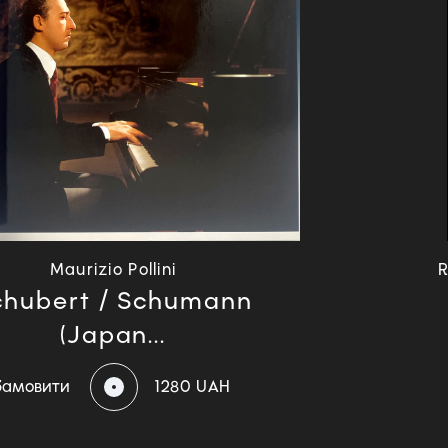
Maurizio Pollini
R
chubert / Schumann
(Japan...
Замовити
1280 UAH