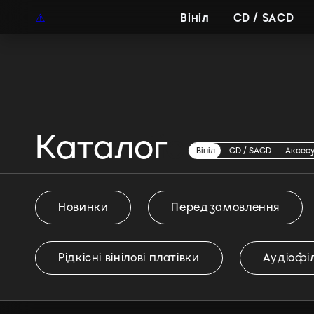
UAH
UA
Вініл
CD / SACD
Каталог
Romantic
Вініл
CD / SACD
Аксес
Новинки
Передзамовлення
Рідкісні вінілові платівки
Аудіофіл