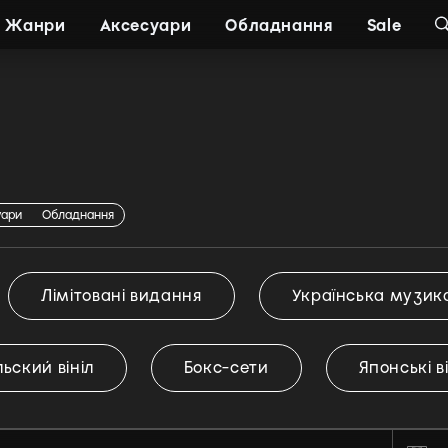
Жанри
Аксесуари
Обладнання
Sale
уари
Обладнання
Лімітовані видання
Українська музик
ьский вініл
Бокс-сети
Японські в