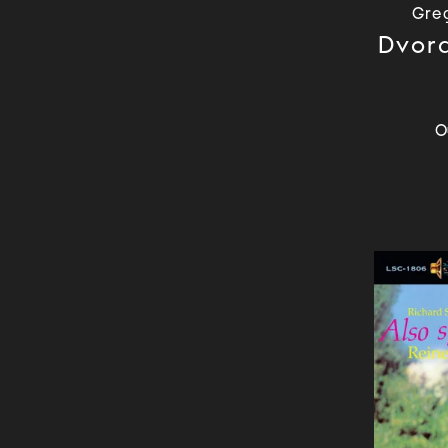
Garage Rock
Gre
Glam Rock
Dvora
Gospel
Goth Rock
Gothic Metal
О
Grime
Grunge
Hard Bop
Hard Rock
Hardcore
Hardcore Hip Hop
Heavy Metal
Hip Hop
House
IDM