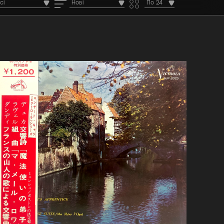
сі
Нові
По 24