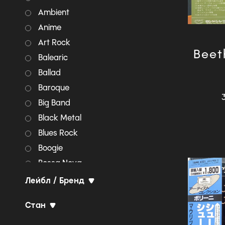
Ambient
Anime
Art Rock
Beet
Balearic
Ballad
Baroque
Big Band
Black Metal
Blues Rock
Boogie
Bossa Nova
Breakbeat
Лейбл / Бренд
Breakcore
Стан
Britpop
Broken beat