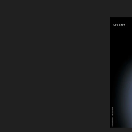
Doom Metal
Downtempo
Dream Pop
Drum & Bass
Dubstep
Electric Blues
Electro
Eurodance
Experimental
Folk
Folk Rock
Free Jazz
Funk
Gangsta Rap