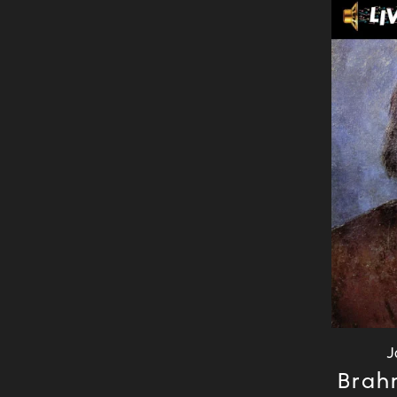
Leftfield
Lo-Fi Hip Hop
Lounge
Metalcore
Modal Jazz
Modern Classical
Neo Soul
New Age
New Wave
Nu Metal
Pop
Pop Punk
Pop Rap
Pop Rock
J
Brahm
Post Bop