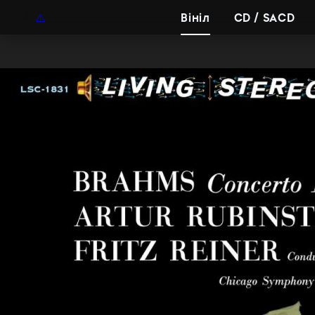
UAH
UA
Вініл
CD / SACD