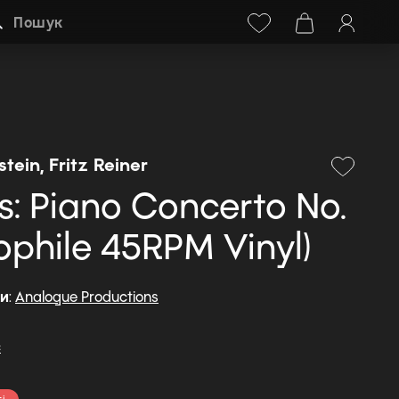
Facebook
Instagram
+38 (068) 778-40-38
Пошук
tein, Fritz Reiner
: Piano Concerto No.
iophile 45RPM Vinyl)
ди
:
Analogue Productions
c