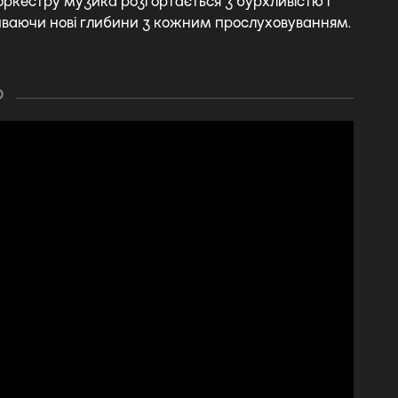
ркестру музика розгортається з бурхливістю і
иваючи нові глибини з кожним прослуховуванням.
О