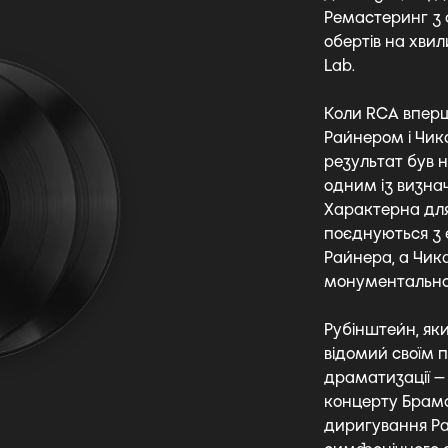
Ремастеринг з 
обертів на хви
Lab.
Коли RCA впер
Райнером і Чик
результат був 
одним із визнач
Характерна для
поєднуються з 
Райнера, а Чик
монументальною
Рубінштейн, яки
відомий своїм 
драматизації —
концерту Брамс
диригування Ра