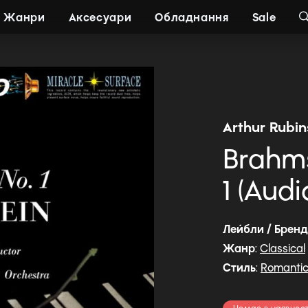
Жанри
Аксесуари
Обладнання
Sale
Arthur Rubins
Brahms
1 (Aud
Лейбли / Брен
Жанр
:
Classical
Стиль
:
Romanti