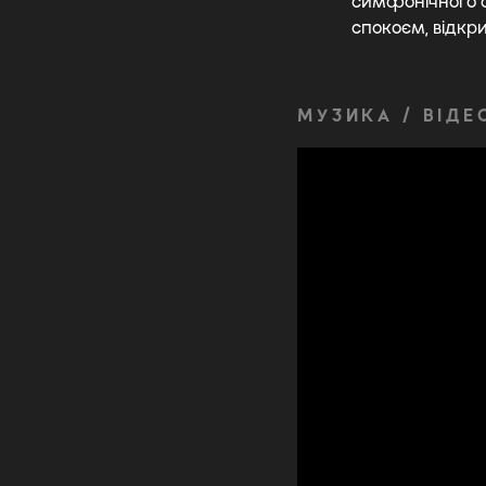
симфонічного о
спокоєм, відкр
МУЗИКА / ВІДЕ