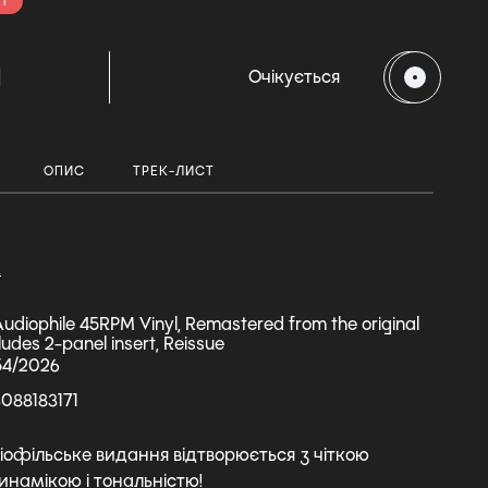
і
H
Очікується
ОПИС
ТРЕК-ЛИСТ
А
udiophile 45RPM Vinyl, Remastered from the original
ludes 2-panel insert, Reissue
54/2026
088183171
іофільське видання відтворюється з чіткою
инамікою і тональністю!