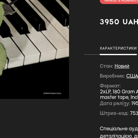
Немає в наявност
3950 UA
ХАРАКТЕРИСТИКИ
Стан
Новий
Виробник
СШ
Формат
2xLP, 180 Gram A
master tape, Inc
Дата релізу
19
Штрих-код
753
Спеціальне ауд
деталізацією, д