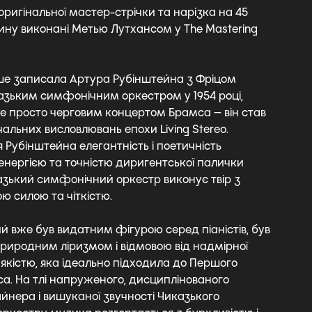
оригінальної мастер-стрічки та нарізка на 45
лину виконані Метью Лутхансом у The Mastering
ше записала Артура Рубінштейна з Фріцом
азьким симфонічним оркестром у 1954 році,
не просто черговим концертом Брамса — він став
альних висловлювань епохи Living Stereo.
 Рубінштейна елегантність і поетичність
енергією та точністю диригентської палички
азький симфонічний оркестр виконує твір з
 силою та чіткістю.
й вже був видатним фігурою серед піаністів, був
природним ліризмом і відмовою від надмірної
 якістю, яка ідеально підходила до Першого
а. На тлі напруженого, дисциплінованого
йнера і вишуканої звучності Чиказького