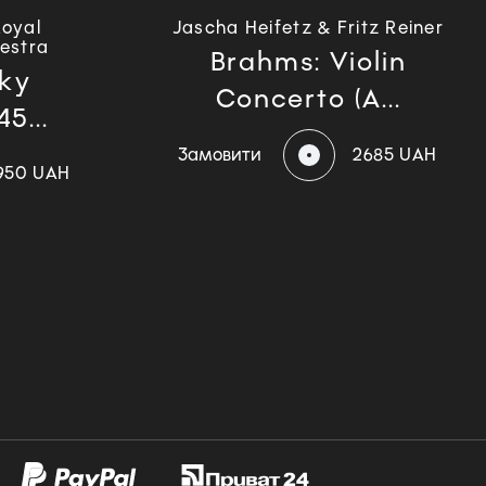
Royal
Jascha Heifetz & Fritz Reiner
estra
Brahms: Violin
ky
Concerto (A...
5...
Замовити
2685 UAH
950 UAH