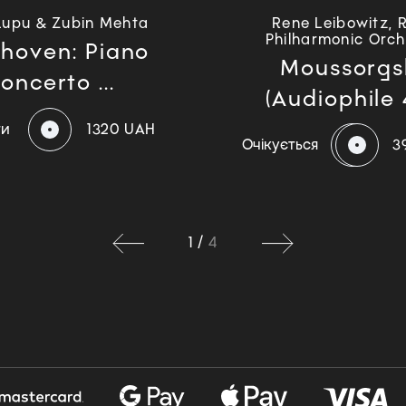
Lupu & Zubin Mehta
Rene Leibowitz, 
Philharmonic Orch
hoven: Piano
Moussorgs
oncerto ...
(Audiophile 4
ти
1320 UAH
Очікується
3
1
/
4