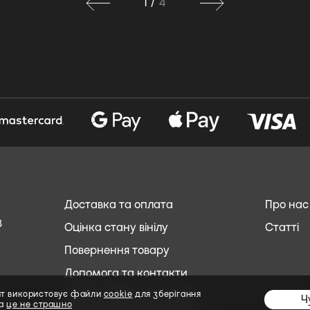
1
/
4
Доставка та оплата
Про нас
8
Оцінка стану вінілу
Статті
Повернення товару
Допомога та контакти
Обслуговування клієнтів
йт використовує файли
cookie
для зберігання
Ч
та
це не страшно