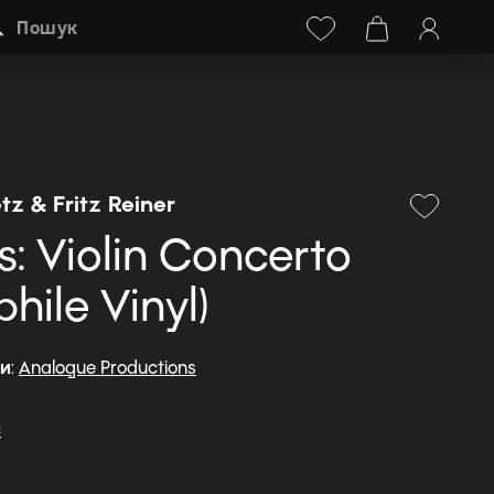
Facebook
Instagram
+38 (068) 778-40-38
Пошук
tz & Fritz Reiner
: Violin Concerto
hile Vinyl)
ди
:
Analogue Productions
c