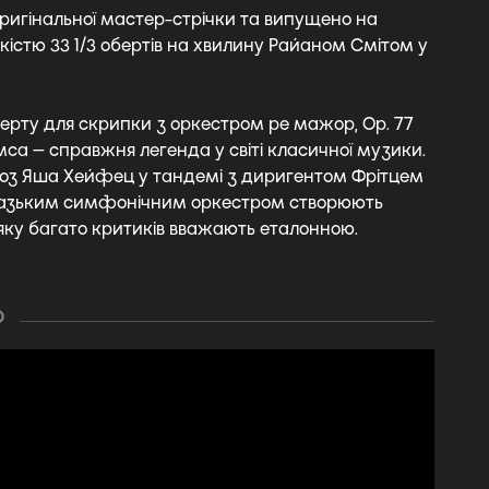
ригінальної мастер-стрічки та випущено на
дкістю 33 1/3 обертів на хвилину Райаном Смітом у
ерту для скрипки з оркестром ре мажор, Op. 77
са — справжня легенда у світі класичної музики.
оз Яша Хейфец у тандемі з диригентом Фрітцем
казьким симфонічним оркестром створюють
 яку багато критиків вважають еталонною.
О