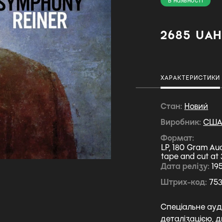
В наявності
2685 UA
ХАРАКТЕРИСТИКИ
Стан
Новий
Виробник
СШ
Формат
LP, 180 Gram Aud
tape and cut at 
Дата релізу
19
Штрих-код
753
Спеціальне ауд
деталізацією, д