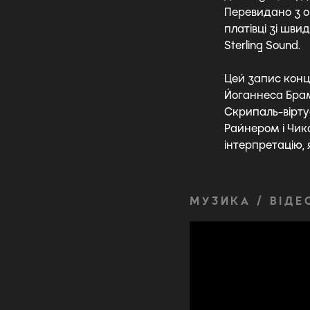
Перевидано з о
платівці зі шви
Sterling Sound.
Цей запис конц
Йоганнеса Брам
Скрипаль-вірту
Райнером і Чи
інтерпретацію,
МУЗИКА / ВІДЕ