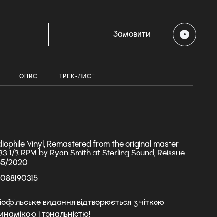
H
Замовити
ОПИС
ТРЕК-ЛИСТ
А
iophile Vinyl, Remastered from the original master
33 1/3 RPM by Ryan Smith at Sterling Sound, Reissue
55/2020
088190315
іофільське видання відтворюється з чіткою
инамікою і тональністю!