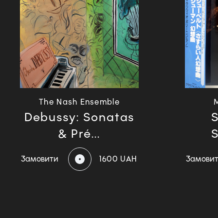
The Nash Ensemble
M
Debussy: Sonatas
S
& Pré...
Замовити
1600 UAH
Замови