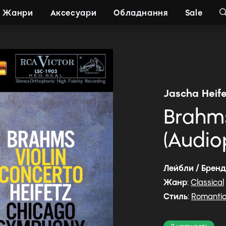
Жанри
Аксесуари
Обладнання
Sale
Jascha Heife
Brahms
(Audiop
Лейбли / Брен
Жанр
:
Classical
Стиль
:
Romanti