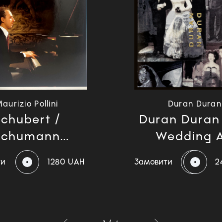
aurizio Pollini
Duran Duran
chubert /
Duran Duran
Schumann
Wedding A.
(Japan...
ти
1280 UAH
Замовити
2