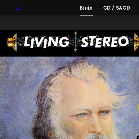
UAH
UA
Вініл
CD / SACD