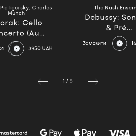
Piatigorsky, Charles
The Nash Ensem
Munch
Debussy: So
orak: Cello
& Pré...
certo (Au...
Замовити
1
ся
3950 UAH
1
/
5