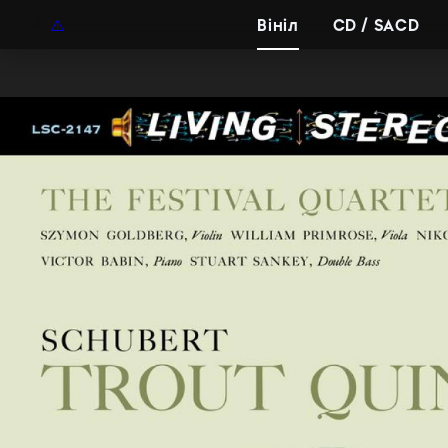
UAH
UA
Вініл
CD / SACD