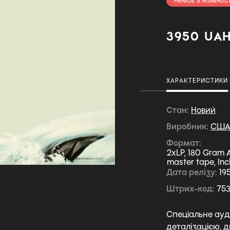
Немає в наявност
3950 UA
ХАРАКТЕРИСТИКИ
Стан
Новий
Виробник
СШ
Формат
2xLP, 180 Gram A
master tape, Inc
Дата релізу
19
Штрих-код
75
Спеціальне ауд
деталізацією, д