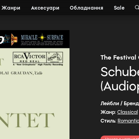
Жанри
Аксесуари
Обладнання
Sale
The Festival
Schube
(Audio
Лейбли / Брен
Жанр
:
Classical
Стиль
:
Romanti