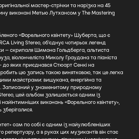
оригінальної мастер-стрічки та нарізка на 45
лину виконані Метью Лутхансом у The Mastering
леного «Форельного квінтету» Шуберта, що є
RCA Living Stereo, об'єднує чотирьох легенд
и — скрипаля Шимона Гольдберга, альтиста
уза, віолончеліста Миколу Граудана та піаніста
 — до яких приєднався Стюарт Сенкі на
 робить цю запись такою винятковою, так це легка
цими майстрами: вишукана, енергійна та
а. Записаний у знаменитому природному
 Stereo, цей альбом залишається одним із
і найінтимніших виконань «Форельного квінтету»,
 зберігалися.
нтет» сам по собі є одним із найулюбленіших
о репертуару, а в руках цих музикантів він стає