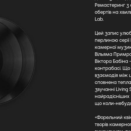
Ремастеринг з 
обертів на хви
Lab.
Цей запис улюб
перлиною серії 
камерної музик
Вільяма Примро
Віктора Бабіна
контрабасі. Що
взаємодія між 
сповнена тепл
звучанні Living
найрадісніших 
що коли-небудь
«Форельний кві
творів камерног