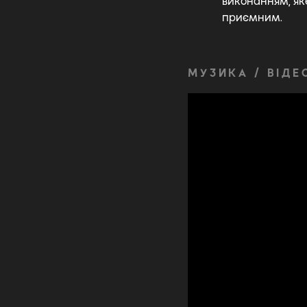
виконанням, яке
приємним.
МУЗИКА / ВІДЕ