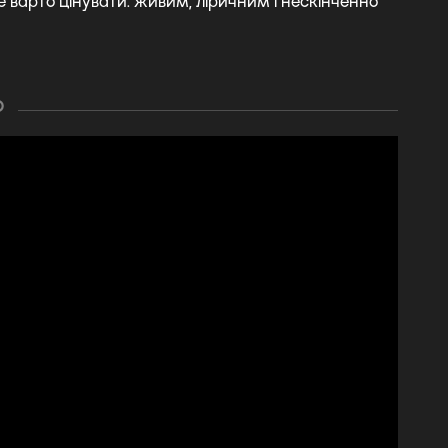
 варто цінувати: живим, ліричним і нескінченно
О