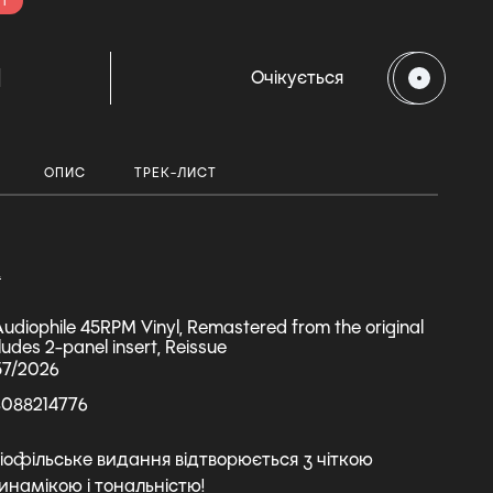
і
H
Очікується
ОПИС
ТРЕК-ЛИСТ
А
udiophile 45RPM Vinyl, Remastered from the original
ludes 2-panel insert, Reissue
57/2026
3088214776
іофільське видання відтворюється з чіткою
инамікою і тональністю!