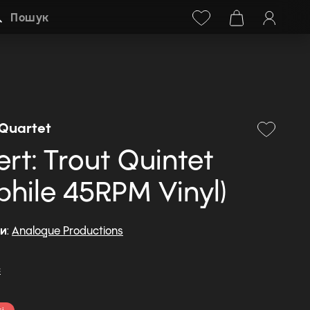
Facebook
Instagram
+38 (068) 778-40-38
Пошук
 Quartet
rt: Trout Quintet
phile 45RPM Vinyl)
ди
:
Analogue Productions
c