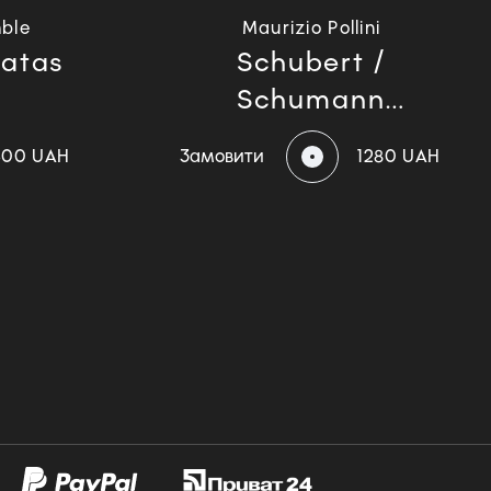
ble
Maurizio Pollini
natas
Schubert /
Schumann
(Japan...
600 UAH
Замовити
1280 UAH