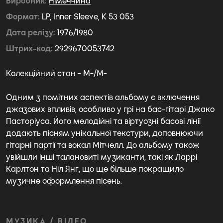
Виробник
Німеччина
Формат
LP, Inner Sleeve, K 53 053
Дата релізу
1976/1980
Штрих-код
2929670053742
Колекційний стан - M-/M-
Одним з помітних аспектів альбому є включення
джазових впливів, особливо у грі на бас-гітарі Джако
Пасторіуса. Його мелодійні та віртуозні басові лінії
додають пісням унікальної текстури, доповнюючи
гітарні партії та вокал Мітчелл. До альбому також
увійшли інші талановиті музиканти, такі як Ларрі
Карлтон та Ніл Янг, що ще більше покращило
музичне оформлення пісень.
МУЗИКА / ВІДЕО