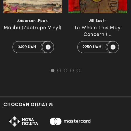
Anderson .Paak
Jill Scott
Malibu (Zoetrope Vinyl)
To Whom This May
Concern (...
3499 UAH
2250 UAH
СПОСОБИ ОПЛАТИ: