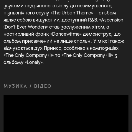
звуками подряпаного вінілу до невимушеного,
пізньонічного соулу «The Urban Theme» — альбом
являє собою вишуканий, доступний R&B. «Ascension
(Don't Ever Wonder)» став заслуженим хітом, а
настирливий фанк «Dancewitme» демонструє, що
альбом присвячений не лише спальні. У міксі також
відчувається дух Принса, особливо в композиціях
«The Only Company (I)» та «The Only Company (II)» з
альбому «Lonely».
МУЗИКА / ВІДЕО