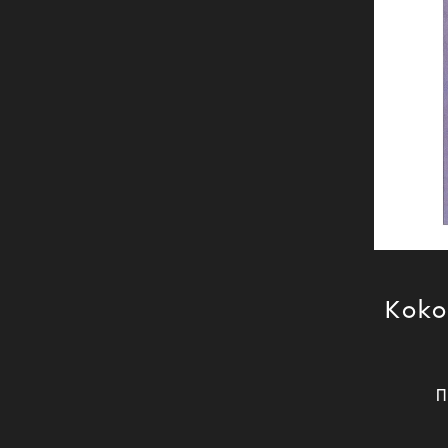
Koko 
П