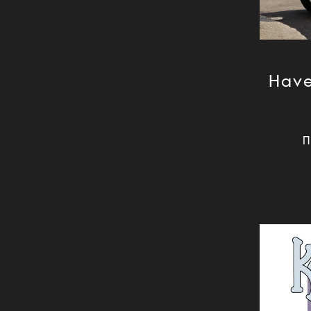
Have 
П