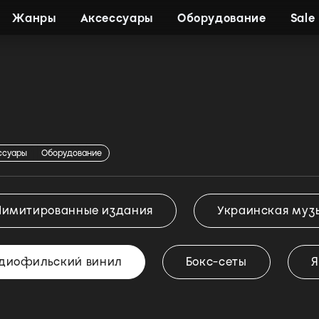
Жанры
Аксессуары
Оборудование
Sale
винил
ссуары
Оборудование
Лимитированные издания
Украинская муз
диофильский винил
Бокс-сеты
Я