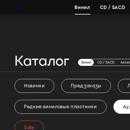
UAH
RU
Винил
CD / SACD
Каталог
Аудиофильский 
Винил
CD / SACD
Аксе
Новинки
Предзаказы
Редкие виниловые пластинки
Ау
Sale