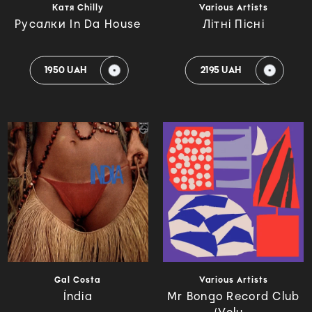
Катя Chilly
Various Artists
Русалки In Da House
Літні Пісні
1950 UAH
2195 UAH
Gal Costa
Various Artists
Índia
Mr Bongo Record Club