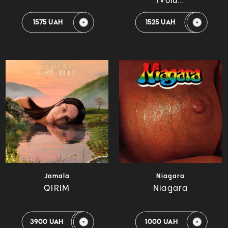
(Volu...
1575 UAH
1525 UAH
Jamala
Niagara
QIRIM
Niagara
3900 UAH
1000 UAH