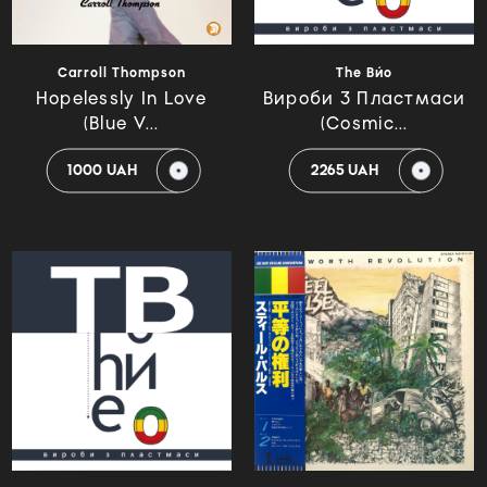
Carroll Thompson
The Вйо
Hopelessly In Love
Вироби З Пластмаси
(Blue V...
(Cosmic...
1000 UAH
2265 UAH