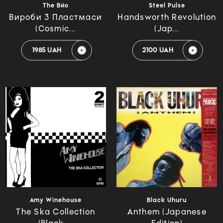
The Вйо
Steel Pulse
Вироби З Пластмаси
Handsworth Revolution
(Cosmic...
(Jap...
1985 UAH
2100 UAH
Amy Winehouse
Black Uhuru
The Ska Collection
Anthem (Japanese