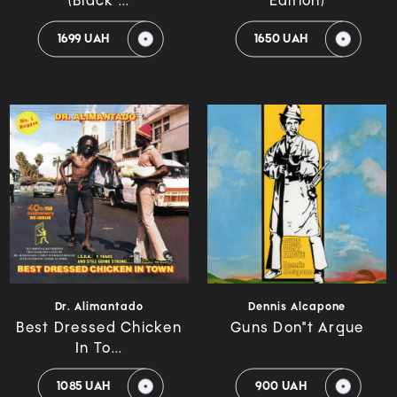
(Black ...
Edition)
1699 UAH
1650 UAH
Dr. Alimantado
Dennis Alcapone
Best Dressed Chicken
Guns Don"t Argue
In To...
1085 UAH
900 UAH