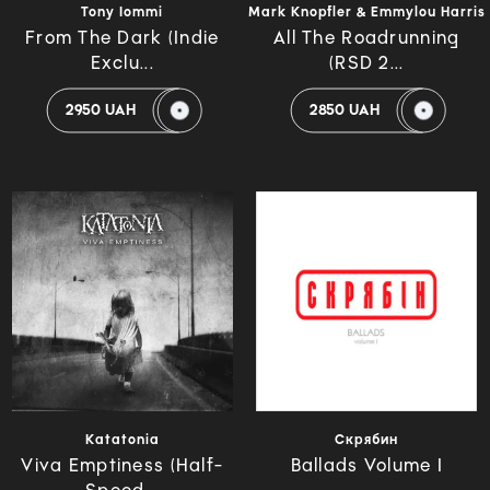
Tony Iommi
Mark Knopfler & Emmylou Harris
From The Dark (Indie
All The Roadrunning
Exclu...
(RSD 2...
2950 UAH
2850 UAH
Katatonia
Скрябин
Viva Emptiness (Half-
Ballads Volume I