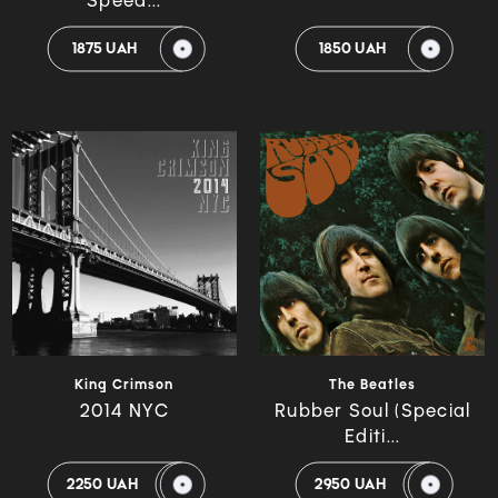
Speed...
1875 UAH
1850 UAH
King Crimson
The Beatles
2014 NYC
Rubber Soul (Special
Editi...
2250 UAH
2950 UAH