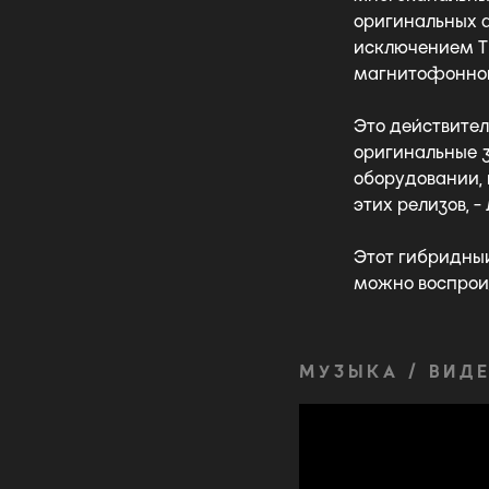
оригинальных а
исключением Th
магнитофонной
Это действител
оригинальные 
оборудовании,
этих релизов, -
Этот гибридны
можно воспрои
МУЗЫКА / ВИД