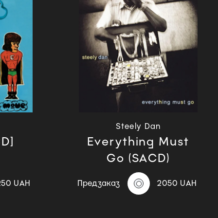
Steely Dan
D]
Everything Must
Go (SACD)
250 UAH
Предзаказ
2050 UAH