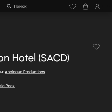
Facebook
Instagram
+38 (068) 778-40-38
Поиск
on Hotel (SACD)
ды
:
Analogue Productions
lic Rock