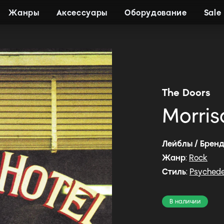
Жанры
Аксессуары
Оборудование
Sale
The Doors
Morris
Лейблы / Брен
Жанр
:
Rock
Стиль
:
Psychede
В наличии