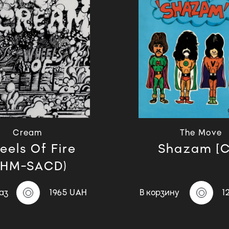
Cream
The Move
eels Of Fire
Shazam [C
SHM-SACD)
аз
1965 UAH
В корзину
1