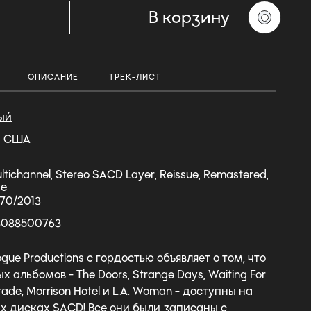
В корзину
ОПИСАНИЕ
ТРЕК-ЛИСТ
ый
США
ltichannel, Stereo SACD Layer, Reissue, Remastered,
se
970/2013
3088500763
ue Productions с гордостью объявляет о том, что
 альбомов - The Doors, Strange Days, Waiting For
rade, Morrison Hotel и L.A. Woman - доступны на
 дисках SACD! Все они были записаны с