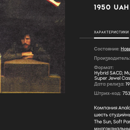
1950 UAH
ХАРАКТЕРИСТИКИ
Состояние
Нов
Производитель
Формат
Hybrid SACD, Mu
Super Jewel Ca
Дата релиза
1
Штрих-код
75
Компания Analog
шесть студийных
The Sun, Soft Pa
многоканальных