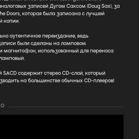
налоговых записей Дугом Саксом (Doug Sax), за
e Doors, которая была записана с лучшей
 копии.
ьно аутентичное переиздание, ведь
записи были сделаны на ламповом
 и магнитофон, использованный для переноса
 ламповый.
й SACD содержит стерео CD-слой, который
зводить на большинстве обычных CD-плееров!
ЕО