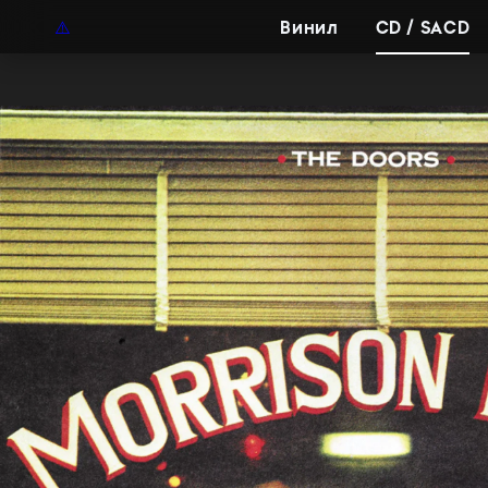
UAH
RU
Винил
CD / SACD