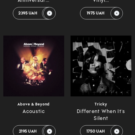
Anniversar...
Vinyl...
2395 UAH
1975 UAH
Above & Beyond
Tricky
Acoustic
Different When It`s
Silent
2195 UAH
1750 UAH