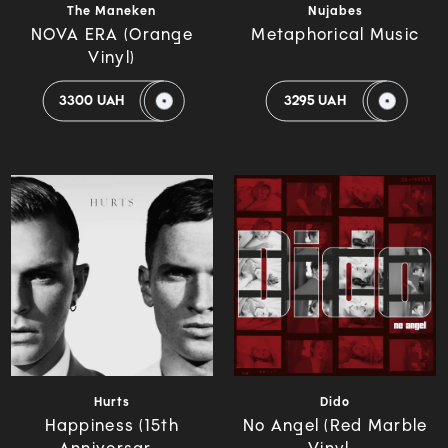
The Maneken
Nujabes
NOVA ERA (Orange
Metaphorical Music
Vinyl)
3300 UAH
3295 UAH
Hurts
Dido
Happiness (15th
No Angel (Red Marble