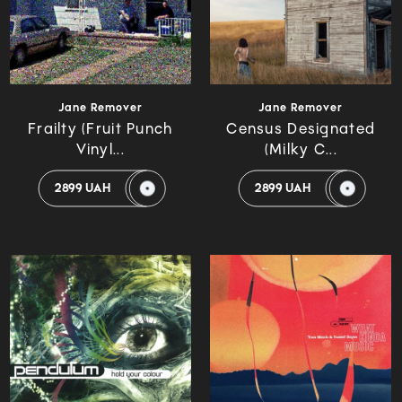
Jane Remover
Jane Remover
Frailty (Fruit Punch
Census Designated
Vinyl...
(Milky C...
2899 UAH
2899 UAH