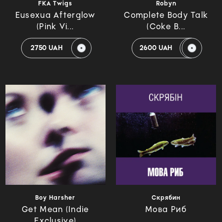
FKA Twigs
Robyn
Eusexua Afterglow
Complete Body Talk
(Pink Vi...
(Coke B...
2750 UAH
2600 UAH
Boy Harsher
Скрябин
Get Mean (Indie
Мова Риб
Exclusive)