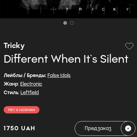
Tricky
Different When It`s Silent
Лейблы / Бренды
:
False Idols
Жанр
:
Electronic
Стиль
:
Leftfield
Нет в наличии
1750 UAH
Предзаказ