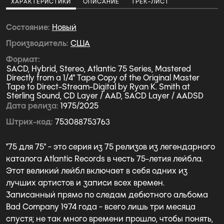
ХАРАКТЕРИСТИКИ
ОПИСАНИЕ
ТРЕК-ЛИСТ
Состояние
Новый
Производитель
США
Формат
SACD, Hybrid, Stereo, Atlantic 75 Series, Mastered
Directly from a 1/4" Tape Copy of the Original Master
Tape to Direct-Stream-Digital by Ryan K. Smith at
Sterling Sound, CD Layer / AAD, SACD Layer / AADSD
Дата релиза
1975/2025
Штрих-код
753088753763
"75 для 75" - это серия из 75 релизов из легендарного
каталога Atlantic Records в честь 75-летия лейбла.
Этот великий лейбл включает в себя одних из
лучших артистов и записи всех времен.
Записанный прямо по следам дебютного альбома
Bad Company 1974 года - всего лишь три месяца
спустя; не так много времени прошло, чтобы понять,