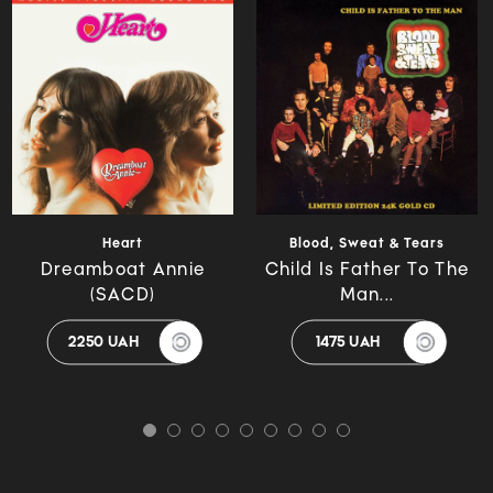
Heart
Blood, Sweat & Tears
Dreamboat Annie
Child Is Father To The
(SACD)
Man...
2250 UAH
1475 UAH