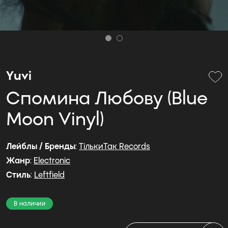
Yuvi
С​п​о​м​и​н​а Л​ю​б​о​в​у (Blue
Moon Vinyl)
Лейблы / Бренды
:
ТількиТак Records
Жанр
:
Electronic
Стиль
:
Leftfield
В наличии