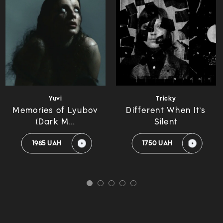
Yuvi
Tricky
Memories of Lyubov
Different When It`s
(Dark M...
Silent
1985 UAH
1750 UAH